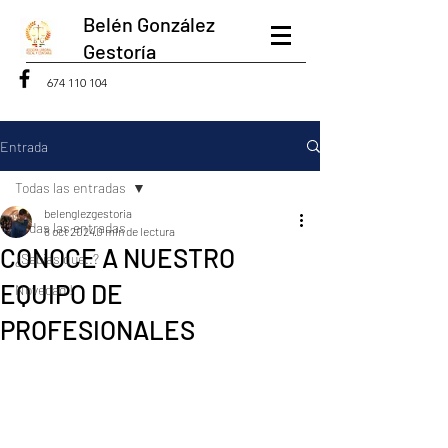
Belén González
Gestoría
674 110 104
Entrada
Todas las entradas
belenglezgestoria
Todas las entradas
8 oct 2024
0 min de lectura
CONOCE A NUESTRO
¿Sabias que..?
EQUIPO DE
Novedad !
PROFESIONALES