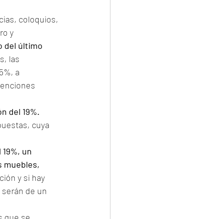
ias, coloquios, 
ro y 
o del último 
, las 
5%, a 
tenciones 
ón del 19%.
puestas, cuya 
 19%, un 
s muebles, 
ión y si hay 
 serán de un 
s que se 