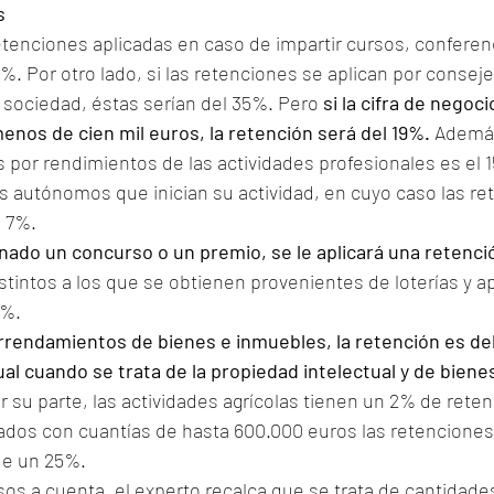
s
etenciones aplicadas en caso de impartir cursos, conferenc
%. Por otro lado, si las retenciones se aplican por conseje
 sociedad, éstas serían del 35%. Pero 
si la cifra de negoci
menos de cien mil euros, la retención será del 19%.
 Además
 por rendimientos de las actividades profesionales es el 1
s autónomos que inician su actividad, en cuyo caso las re
l 7%.
nado un concurso o un premio, se le aplicará una retenci
tintos a los que se obtienen provenientes de loterías y a
1%.
rrendamientos de bienes e inmuebles, la retención es del
al cuando se trata de la propiedad intelectual y de biene
r su parte, las actividades agrícolas tienen un 2% de retenc
ados con cuantías de hasta 600.000 euros las retenciones
 de un 25%.
sos a cuenta, el experto recalca que se trata de cantidade