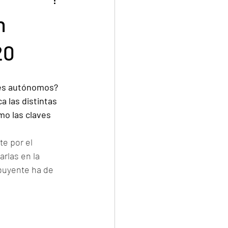
n
20
res autónomos? 
ca las distintas 
mo las claves 
e por el 
rlas en la 
ibuyente ha de 