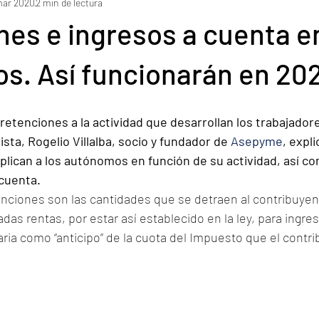
mar 2020
2 min de lectura
es e ingresos a cuenta e
s. Así funcionarán en 20
retenciones a la actividad q
ue desarrollan los trabajado
ta, Rogelio Villalba, socio y fundador de 
Asepyme
, expli
lican a los autónomos en función de su actividad, así co
 cuenta.
enciones son las cantidades que se detraen al contribuyent
as rentas, por estar así establecido en la ley, para ingresa
aria como “anticipo” de la cuota del Impuesto que el contr