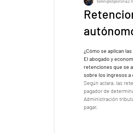
belenglezgestoria
2 
Retencion
autónomo
¿Cómo se aplican las 
El abogado y economis
retenciones que se ap
sobre los ingresos a
Según aclara, las ret
pagador de determinad
Administración tribut
pagar.