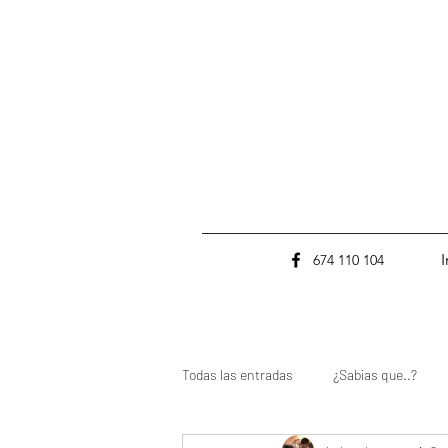
I
674 110 104
Todas las entradas
¿Sabias que..?